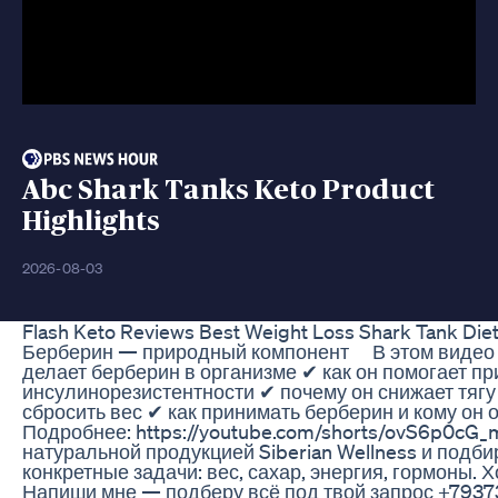
Abc Shark Tanks Keto Product
Highlights
2026-08-03
Flash Keto Reviews Best Weight Loss Shark Tank Diet 
Берберин — природный компонент ⠀ В этом видео 
делает берберин в организме ✔ как он помогает пр
инсулинорезистентности ✔ почему он снижает тягу
сбросить вес ✔ как принимать берберин и кому он
Подробнее: https://youtube.com/shorts/ovS6p0cG_
натуральной продукцией Siberian Wellness и подб
конкретные задачи: вес, сахар, энергия, гормоны.
Напиши мне — подберу всё под твой запрос +793