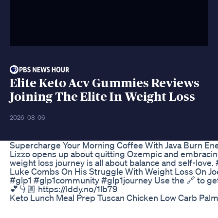
Elite Keto Acv Gummies Reviews
Joining The Elite In Weight Loss
2026-08-06
Supercharge Your Morning Coffee With Java Burn En
Lizzo opens up about quitting Ozempic and embracing
weight loss journey is all about balance and self-love
Luke Combs On His Struggle With Weight Loss On J
#glp1 #glp1community #glp1journey Use the 🔗 to get
💕👇🏼 https://lddy.no/1lb79
Keto Lunch Meal Prep Tuscan Chicken Low Carb Palmi