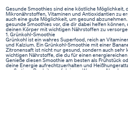
Gesunde Smoothies sind eine köstliche Möglichkeit, d
Mikronährstoffen, Vitaminen und Antioxidantien zu erg
auch eine gute Möglichkeit, um gesund abzunehmen. In
gesunde Smoothies vor, die dir dabei helfen können, 
deinen Körper mit wichtigen Nährstoffen zu versorge
1. Grünkohl-Smoothie
Grünkohl ist ein wahres Superfood, reich an Vitamine
und Kalzium. Ein Grünkohl-Smoothie mit einer Banan
Zitronensaft ist nicht nur gesund, sondern auch sehr le
wichtigen Nährstoffe, die du für einen energiereichen
Genieße diesen Smoothie am besten als Frühstück o
deine Energie aufrechtzuerhalten und Heißhungeratta
großartiger Begleiter auf deinem Weg zum Abnehmen,
Tag zu starten.
Die Ballaststoffe im Grünkohl sorgen für ein lang an
gleichzeitig deine Verdauung. Ein Grünkohl-Smoothie e
abnehmen möchten und dabei nicht auf leckere Gesc
2. Beeren-Smoothie
Beeren sind nicht nur lecker, sondern auch reich an An
bekämpfen und damit die Zellalterung verlangsamen
Himbeeren, Brombeeren und Blaubeeren ist daher nic
sondern auch eine wahre Wohltat für deine Gesundhei